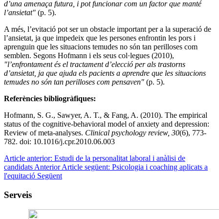
d’una amenaça futura, i pot funcionar com un factor que manté
l’ansietat"
(p. 5).
A més, l’evitació pot ser un obstacle important per a la superació de
l’ansietat, ja que impedeix que les persones enfrontin les pors i
aprenguin que les situacions temudes no són tan perilloses com
semblen. Segons Hofmann i els seus col·legues (2010),
"l’enfrontament és el tractament d’elecció per als trastorns
d’ansietat, ja que ajuda els pacients a aprendre que les situacions
temudes no són tan perilloses com pensaven"
(p. 5).
Referències bibliogràfiques:
Hofmann, S. G., Sawyer, A. T., & Fang, A. (2010). The empirical
status of the cognitive-behavioral model of anxiety and depression:
Review of meta-analyses.
Clinical psychology review, 30
(6), 773-
782. doi: 10.1016/j.cpr.2010.06.003
Article anterior: Estudi de la personalitat laboral i anàlisi de
candidats
Anterior
Article següent: Psicologia i coaching aplicats a
l'equitació
Següent
Serveis