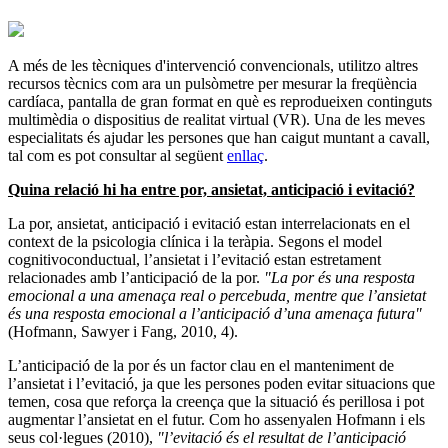
A més de les tècniques d'intervenció convencionals, utilitzo altres
recursos tècnics com ara un pulsòmetre per mesurar la freqüència
cardíaca, pantalla de gran format en què es reprodueixen continguts
multimèdia o dispositius de realitat virtual (VR). Una de les meves
especialitats és ajudar les persones que han caigut muntant a cavall,
tal com es pot consultar al següent
enllaç
.
Quina relació hi ha entre por, ansietat, anticipació i evitació?
La por, ansietat, anticipació i evitació estan interrelacionats en el
context de la psicologia clínica i la teràpia. Segons el model
cognitivoconductual, l’ansietat i l’evitació estan estretament
relacionades amb l’anticipació de la por.
"La por és una resposta
emocional a una amenaça real o percebuda, mentre que l’ansietat
és una resposta emocional a l’anticipació d’una amenaça futura"
(Hofmann, Sawyer i Fang, 2010, 4).
L’anticipació de la por és un factor clau en el manteniment de
l’ansietat i l’evitació, ja que les persones poden evitar situacions que
temen, cosa que reforça la creença que la situació és perillosa i pot
augmentar l’ansietat en el futur. Com ho assenyalen Hofmann i els
seus col·legues (2010),
"l’evitació és el resultat de l’anticipació