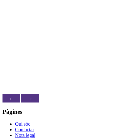
Sóc psicòleg i coach esportiu especialitzat en
equitació. Les meves àrees d'intervenció principals
són les caigudes, la recuperació de la confiança, la
manca de motivació, la por, l'ansietat i la millora del
rendiment esportiu. Disposo d’un simulador
d’equitació que m’ajuda a tractar les diferents
problemàtiques, a més d’altres recursos tecnològics.
Més informació...
←
→
Pàgines
Qui sóc
Contactar
Nota legal