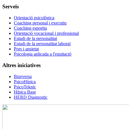
Serveis
Orientació psicològica
Coaching personal i executiu
Coaching esportiu
Orientació vocacional i professional
Estudi de la personalitat
Estudi de la personalitat laboral
Pors i ansietat
Psicologia aplicada a l'equitació
Altres iniciatives
Bizeversa
PsicoHípica
PsicoTeknic
Hípica Base
HERD Diagnostic